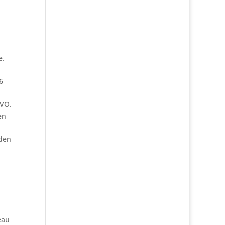
e.
6
GVO.
en
 den
eau