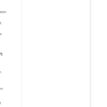
aten
t,
w.
n
n
e
en
t