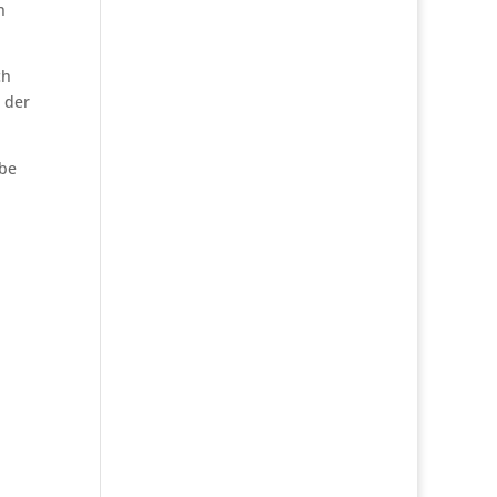
n
ch
 der
abe