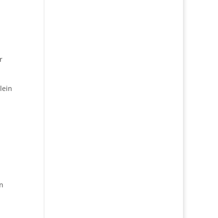
r
lein
n