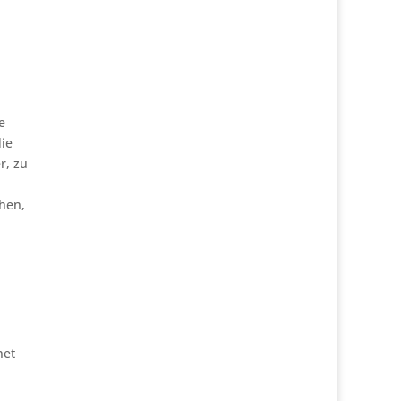
e
die
r, zu
chen,
net